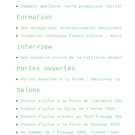
Comment améliorer votre production laitière et 
Formation
Des délégations internationales découvrent la t
Formation technique France Aliplus : Nutrition 
Interview
Une nouvelle vision de la nutrition animale
 - 1
Portes ouvertes
Portes ouvertes à la ferme : découvrez la techn
Salons
France Aliplus à la Foire de Libramont 2026 : r
France Aliplus au Salon de l’Herbe 2026 – Pouss
France Aliplus présent au Tech’Élevage 2025
 - 2
France Aliplus à la Foire de Poussay 2025 (25-2
Au Sommet de l’Élevage 2025, faites rimer produ