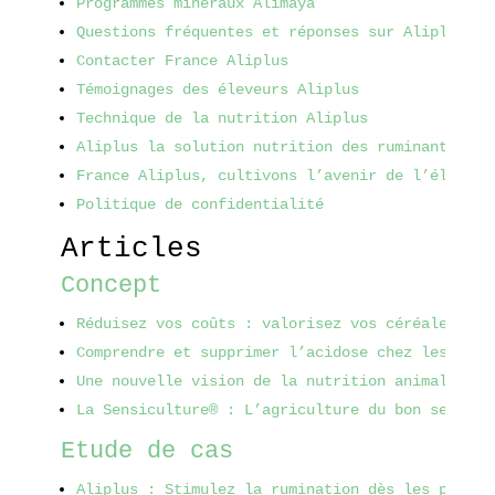
Programmes minéraux Alimaya
Questions fréquentes et réponses sur Aliplus
Contacter France Aliplus
Témoignages des éleveurs Aliplus
Technique de la nutrition Aliplus
Aliplus la solution nutrition des ruminants
France Aliplus, cultivons l’avenir de l’élevage
Politique de confidentialité
Articles
Concept
Réduisez vos coûts : valorisez vos céréales ave
Comprendre et supprimer l’acidose chez les bovi
Une nouvelle vision de la nutrition animale
 - 1
La Sensiculture® : L’agriculture du bon sens au
Etude de cas
Aliplus : Stimulez la rumination dès les premie