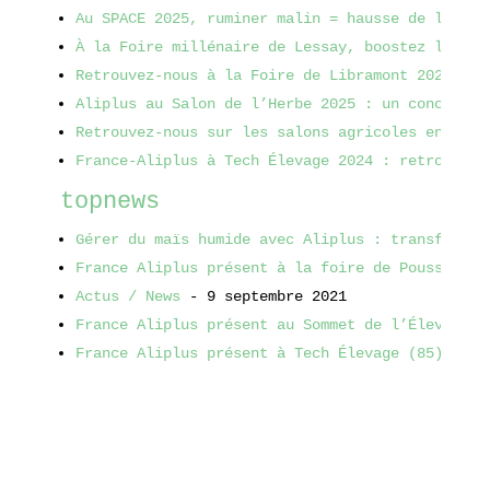
Au SPACE 2025, ruminer malin = hausse de la pro
À la Foire millénaire de Lessay, boostez la pro
Retrouvez-nous à la Foire de Libramont 2025 – S
Aliplus au Salon de l’Herbe 2025 : un concours 
Retrouvez-nous sur les salons agricoles en 2025
France-Aliplus à Tech Élevage 2024 : retrouvez-
topnews
Gérer du maïs humide avec Aliplus : transformer
France Aliplus présent à la foire de Poussay (8
Actus / News
 - 9 septembre 2021
France Aliplus présent au Sommet de l’Élevage (
France Aliplus présent à Tech Élevage (85)
 - 8 