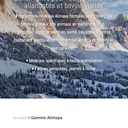
allaitantes et bovins viande
Programmes minéraux Alimaya formulés pour couvrir les
besoins globaux des animaux en système Aliplus :
entretien, repro, production, santé. Les compostantes
hautement assimilables limitent les apports excessifs et
les carences.
• Minéraux spécifiques à haute assimilation
• Farines semoulées, pierres à lécher
Accueil
> Gamme Alimaya