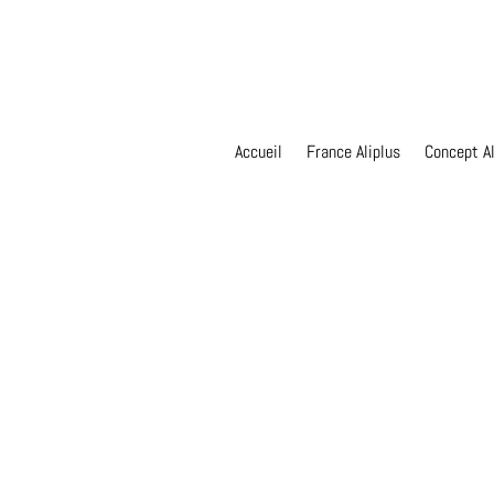
Accueil
France Aliplus
Concept Al
VIDÉOS DE TÉMOIGNAGES ET 
France Aliplus, Alipl