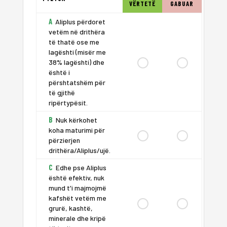
VËRTETË
GABUAR
A
Aliplus përdoret
vetëm në drithëra
të thatë ose me
lagështi (misër me
38% lagështi) dhe
është i
përshtatshëm për
të gjithë
ripërtypësit.
B
Nuk kërkohet
koha maturimi për
përzierjen
drithëra/Aliplus/ujë.
C
Edhe pse Aliplus
është efektiv, nuk
mund t'i majmojmë
kafshët vetëm me
grurë, kashtë,
minerale dhe kripë