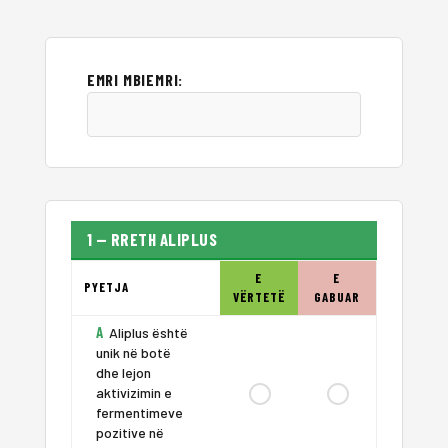
EMRI MBIEMRI:
1 — RRETH ALIPLUS
E
E
PYETJA
VËRTETË
GABUAR
A
Aliplus është
unik në botë
dhe lejon
aktivizimin e
fermentimeve
pozitive në