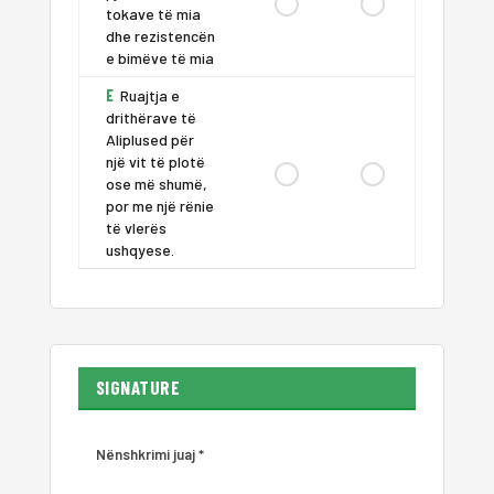
tokave të mia
dhe rezistencën
e bimëve të mia
E
Ruajtja e
drithërave të
Aliplused për
një vit të plotë
ose më shumë,
por me një rënie
të vlerës
ushqyese.
SIGNATURE
Nënshkrimi juaj *