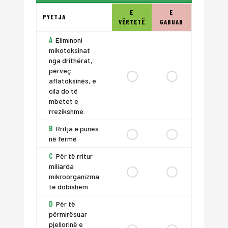
E
E
PYETJA
VËRTETË
GABUAR
A
Eliminoni
mikotoksinat
nga drithërat,
përveç
aflatoksinës, e
cila do të
mbetet e
rrezikshme.
B
Rritja e punës
në fermë
C
Për të rritur
miliarda
mikroorganizma
të dobishëm
D
Për të
përmirësuar
pjellorinë e