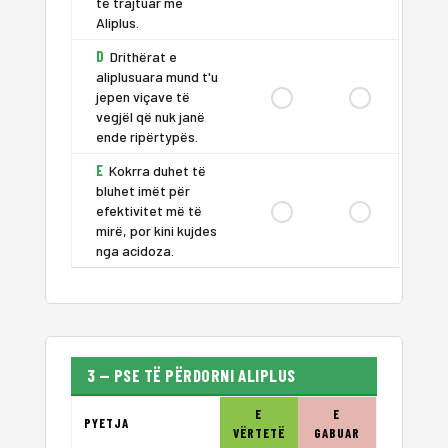
të trajtuar me
Aliplus.
D
Drithërat e
aliplusuara mund t'u
jepen viçave të
vegjël që nuk janë
ende ripërtypës.
E
Kokrra duhet të
bluhet imët për
efektivitet më të
mirë, por kini kujdes
nga acidoza.
3 — PSE TË PËRDORNI ALIPLUS
E
E
PYETJA
VËRTETË
GABUAR