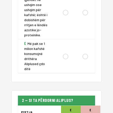
ushqim ose
ushqim për
kafshë; është i
dobishëm për
rritjen e lëndës
azotike jo-
proteinike.
E
Më pak se 1
milion kafshë
konsumojnë
drithëra
Aliplused çdo
ditë
2 — SI TA PËRDORNI ALIPLUS?
E
E
PYETJA