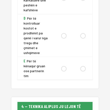
karkasave dhe
peshën e
kafshëve
D
Për të
kontrolluar
kostot e
prodhimit pa
qenë i varur nga
tregu dhe
çmimet e
ushqimeve
E
Për të
kënaqur gruan
ose partnerin
tim
4 — TEKNIKA ALIPLUS JU LEJON TË