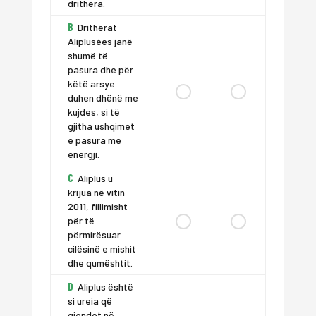
drithëra.
B
Drithërat
Aliplusées janë
shumë të
pasura dhe për
këtë arsye
duhen dhënë me
kujdes, si të
gjitha ushqimet
e pasura me
energji.
C
Aliplus u
krijua në vitin
2011, fillimisht
për të
përmirësuar
cilësinë e mishit
dhe qumështit.
D
Aliplus është
si ureia që
gjendet në