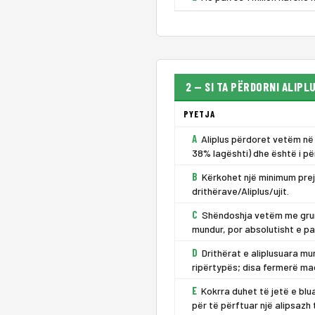
2 — SI TA PËRDORNI ALIPL
PYETJA
A
Aliplus përdoret vetëm në
38% lagështi) dhe është i pë
B
Kërkohet një minimum prej
drithërave/Aliplus/ujit.
C
Shëndoshja vetëm me grurë
mundur, por absolutisht e p
D
Drithërat e aliplusuara mun
ripërtypës; disa fermerë mad
E
Kokrra duhet të jetë e blu
për të përftuar një alipsazh 