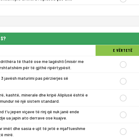
US?
E VËRTETË
 drithëra të thatë ose me lagështi (misër me
rshtatshëm për të gjithë ripërtypësit.
 3 javësh maturimi pas përzierjes së
, kashtë, minerale dhe kripë Aliplusé është e
amundur në një sistem standard.
d t'u jepen viçave të rinj që nuk janë ende
je ua japin ato derrave ose kuajve.
ar imët dhe sasia e ujit të jetë e mjaftueshme
të mirë.