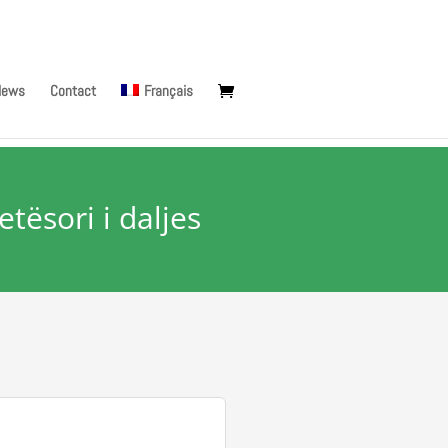
News
Contact
Français
sori i daljes