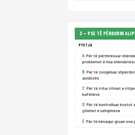
3 — PSE TË PËRDORNI ALI
PYETJA
A
Për të përmirësuar shënde
problemet e mia shëndetës
B
Për të zvogëluar shpërdori
acidozës
C
Për të rritur ritmet e rri
kafshëve
D
Për të kontrolluar kostot 
çmimet e ushqimeve
E
Për të kënaqur gruan ose 