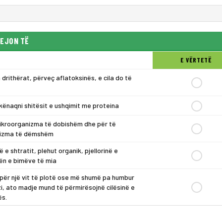
LEJON TË
E VËRTETË
 drithërat, përveç aflatoksinës, e cila do të
kënaqni shitësit e ushqimit me proteina
 mikroorganizma të dobishëm dhe për të
anizma të dëmshëm
 e shtratit, plehut organik, pjellorinë e
ën e bimëve të mia
 për një vit të plotë ose më shumë pa humbur
i, ato madje mund të përmirësojnë cilësinë e
ës.