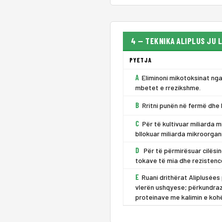
4 — TEKNIKA ALIPLUS JU 
PYETJA
A
Eliminoni mikotoksinat nga
mbetet e rrezikshme.
B
Rritni punën në fermë dhe 
C
Për të kultivuar miliarda
bllokuar miliarda mikroorg
D
Për të përmirësuar cilësinë
tokave të mia dhe rezistenc
E
Ruani drithërat Aliplusées
vlerën ushqyese; përkundraz
proteinave me kalimin e koh