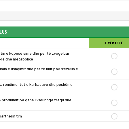
PLUS
E VËRTETË
tin e kopesë sime dhe për të zvogëluar
ore dhe metabolike
min e ushqimit dhe për të ulur pak rrezikun e
tjes, rendimentet e karkasave dhe peshën e
e prodhimit pa qenë i varur nga tregu dhe
partnerin tim