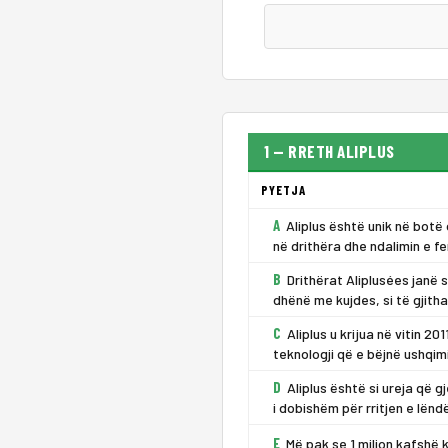
1 — RRETH ALIPLUS
PYETJA
A
Aliplus është unik në botë
në drithëra dhe ndalimin e 
B
Drithërat Aliplusées janë
dhënë me kujdes, si të gjith
C
Aliplus u krijua në vitin 2
teknologji që e bëjnë ushqimi
D
Aliplus është si ureja që 
i dobishëm për rritjen e lënd
E
Më pak se 1 milion kafshë 