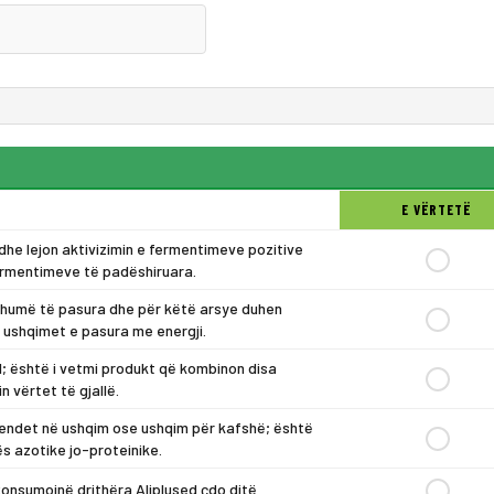
E VËRTETË
 dhe lejon aktivizimin e fermentimeve pozitive
fermentimeve të padëshiruara.
 shumë të pasura dhe për këtë arsye duhen
a ushqimet e pasura me energji.
011; është i vetmi produkt që kombinon disa
n vërtet të gjallë.
gjendet në ushqim ose ushqim për kafshë; është
ës azotike jo-proteinike.
konsumojnë drithëra Aliplused çdo ditë