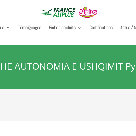
lus
Témoignages
Fiches produits
Certifications
Actus / 
E AUTONOMIA E USHQIMIT Pyetë