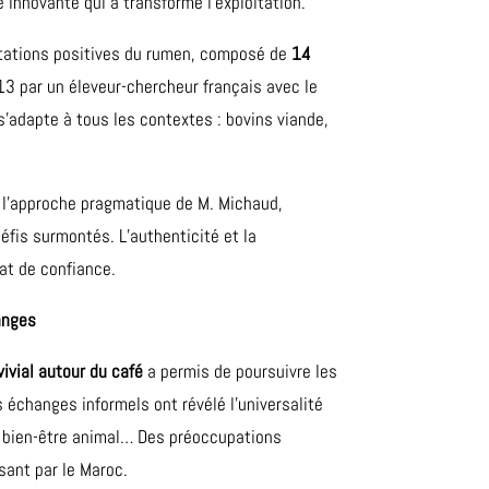
innovante qui a transformé l’exploitation.
tations positives du rumen, composé de
14
13 par un éleveur-chercheur français avec le
 s’adapte à tous les contextes : bovins viande,
 l’approche pragmatique de M. Michaud,
éfis surmontés. L’authenticité et la
at de confiance.
anges
vial autour du café
a permis de poursuivre les
échanges informels ont révélé l’universalité
e, bien-être animal… Des préoccupations
sant par le Maroc.