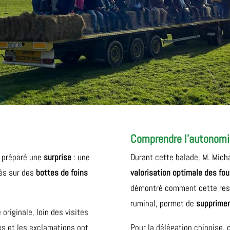
Comprendre l’autonomi
t préparé une
surprise
: une
Durant cette balade, M. Mich
lés sur des
bottes de foins
valorisation optimale des fo
démontré comment cette resso
ruminal, permet de
supprimer
originale, loin des visites
es et les exclamations ont
Pour la délégation chinoise,