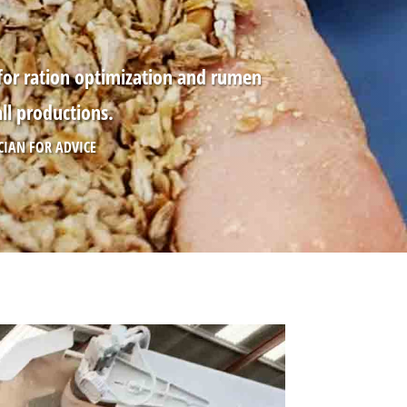
 for ration optimization and rumen
all productions.
ICIAN FOR ADVICE