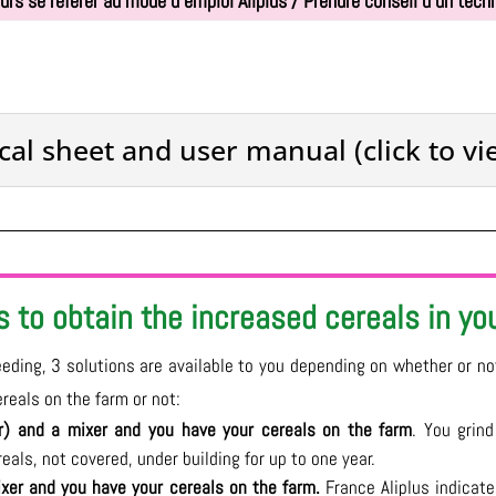
urs se référer au mode d'emploi Aliplus / Prendre conseil d'un tech
cal sheet and user manual (click to vi
s to obtain the increased cereals in yo
reeding, 3 solutions are available to you depending on whether or n
reals on the farm or not:
er) and a mixer and you have your cereals on the farm
. You grind
eals, not covered, under building for up to one year.
ixer and you have your cereals on the farm.
France Aliplus indicate