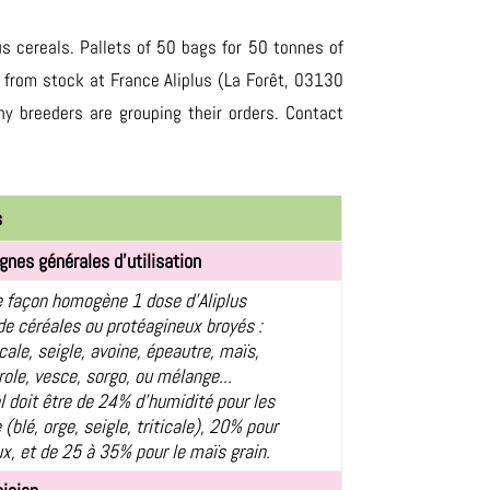
us cereals. Pallets of 50 bags for 50 tonnes of
e from stock at France Aliplus (La Forêt, 03130
y breeders are grouping their orders. Contact
s
gnes générales d'utilisation
 façon homogène 1 dose d'Aliplus
de céréales ou protéagineux broyés :
ticale, seigle, avoine, épeautre, maïs,
role, vesce, sorgo, ou mélange...
l doit être de 24% d’humidité pour les
 (blé, orge, seigle, triticale), 20% pour
x, et de 25 à 35% pour le maïs grain.