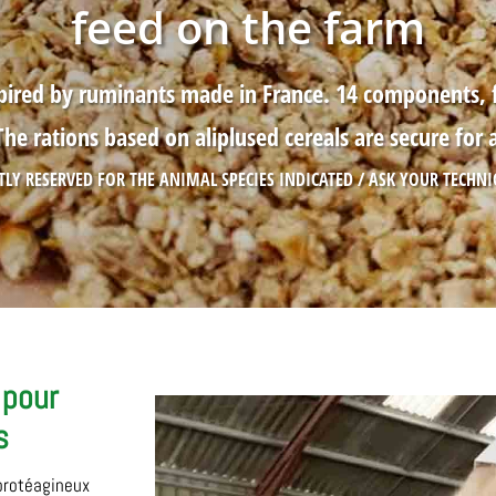
feed on the farm
nspired by ruminants made in France. 14 components,
he rations based on aliplused cereals are secure for 
CTLY RESERVED FOR THE ANIMAL SPECIES INDICATED / ASK YOUR TECHN
 pour
s
protéagineux