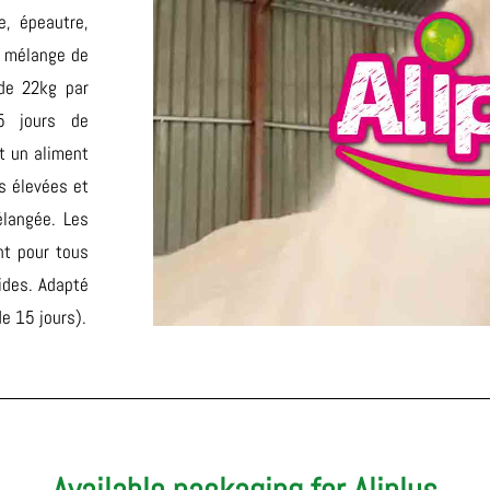
e, épeautre,
o, mélange de
 de 22kg par
5 jours de
t un aliment
s élevées et
élangée. Les
nt pour tous
ides. Adapté
de 15 jours).