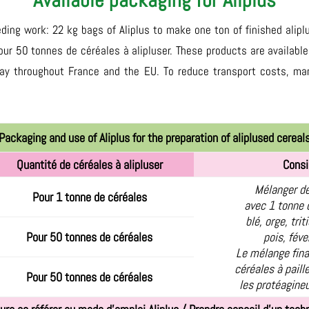
Available packaging for Aliplus
ding work: 22 kg bags of Aliplus to make one ton of finished alipl
ur 50 tonnes de céréales à alipluser. These products are availabl
 day throughout France and the EU. To reduce transport costs, man
Packaging and use of Aliplus for the preparation of aliplused cereal
Quantité de céréales à alipluser
Consi
Mélanger de
Pour 1 tonne de céréales
avec 1 tonne 
blé, orge, tri
Pour 50 tonnes de céréales
pois, féve
Le mélange fina
céréales à paille
Pour 50 tonnes de céréales
les protéagineu