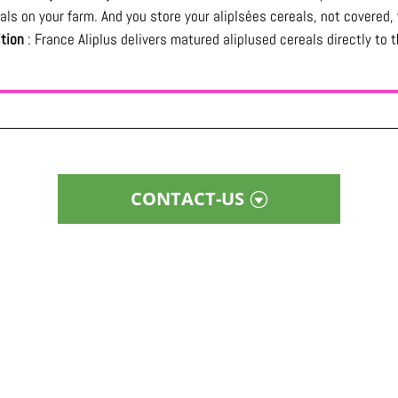
ls on your farm. And you store your aliplsées cereals, not covered, f
ition
: France Aliplus delivers matured aliplused cereals directly to 
CONTACT-US
Follow Aliplus on socials